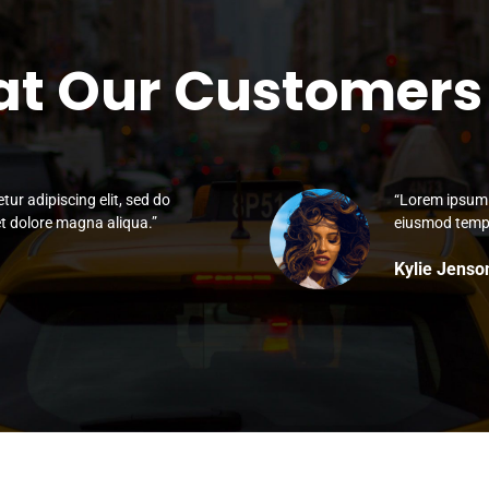
t Our Customers
ur adipiscing elit, sed do
“Lorem ipsum d
t dolore magna aliqua.”
eiusmod tempo
Kylie Jenso