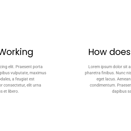
Working
How does 
ing elit. Praesent porta
Lorem ipsum dolor sit a
dapibus vulputate, maximus
pharetra finibus. Nunc ni
dales, a feugiat est
eget lacus. Aenean 
 consectetur, elit urna
condimentum. Praesent 
s et libero.
dapibus sap