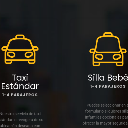
Taxi
Silla Beb
Estándar
1-4 PARAJEROS
1-4 PARAJEROS
Puedes seleccionar en e
formulario si quieres sill
Nuestro servicio de taxi
infantiles opcionales pa
stándar lo recogerá de su
ofrecer la mayor segurida
ubicación deseada con