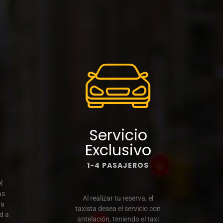
é
Servicio
Exclusivo
1-4 PASAJEROS
l
as
Al realizar tu reserva, el
ra
taxista desea el servicio con
d a
antelación, teniendo el taxi