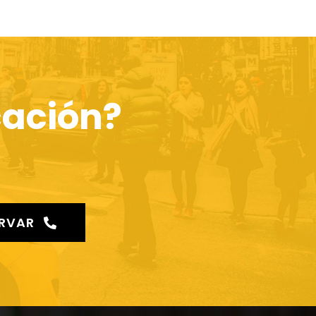
cación?
ERVAR