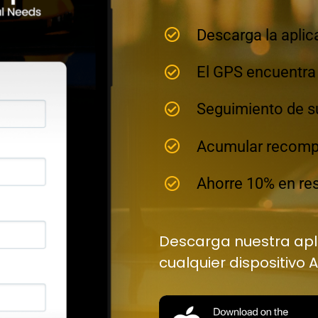
Descarga la aplic
El GPS encuentra 
Seguimiento de su
Acumular recom
Ahorre 10% en re
Descarga nuestra apli
cualquier dispositivo 