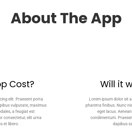
About The App
pp Cost?
Will it
ing elit. Praesent porta
Lorem ipsum dolor sit a
dapibus vulputate, maximus
pharetra finibus. Nunc ni
dales, a feugiat est
eget lacus. Aenean 
 consectetur, elit urna
condimentum. Praesent 
s et libero.
dapibus sap