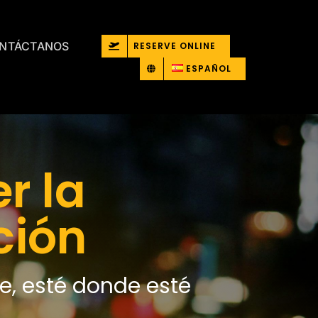
NTÁCTANOS
RESERVE ONLINE
ESPAÑOL
r la
ción
je, esté donde esté