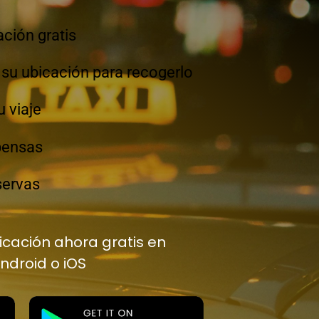
ación gratis
su ubicación para recogerlo
 viaje
pensas
servas
cación ahora gratis en
Android o iOS